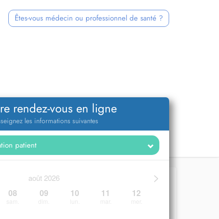
Êtes-vous médecin ou professionnel de santé ?
re rendez-vous en ligne
seignez les informations suivantes
>
août 2026
08
09
10
11
12
sam.
dim.
lun.
mar.
mer.