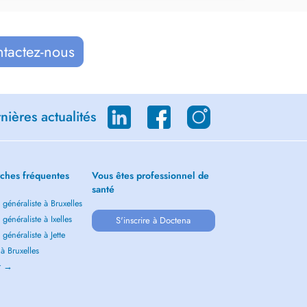
ntactez-nous
ières actualités
ches fréquentes
Vous êtes professionnel de
santé
généraliste à Bruxelles
généraliste à Ixelles
S'inscrire à Doctena
généraliste à Jette
 à Bruxelles
ir →