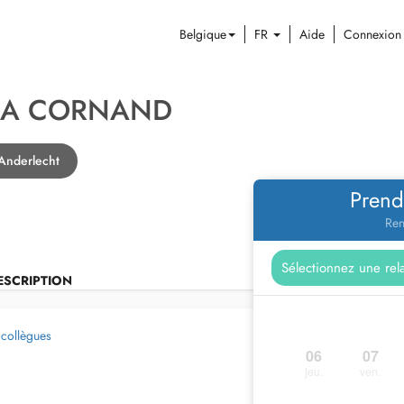
Belgique
FR
Aide
Connexion
EA CORNAND
Anderlecht
Prend
Ren
ESCRIPTION
 collègues
06
07
jeu.
ven.