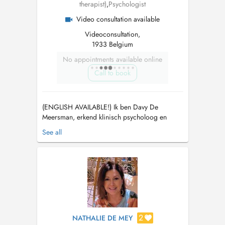
therapist)
,
Psychologist
Video consultation available
Videoconsultation,
1933 Belgium
No appointments available online
Call to book
(ENGLISH AVAILABLE!) Ik ben Davy De
Meersman, erkend klinisch psycholoog en
klinisch neuropsycholoog in opleiding. Ik bied
See all
therapie (cognitieve gedragstherapie) en
diagnostiek aan. Mijn praktijk werkt volledig
online en is flexibel toegankelijk voor jongeren
vanaf 16 jaar oud, volwassenen en seniore...
2
NATHALIE DE MEY