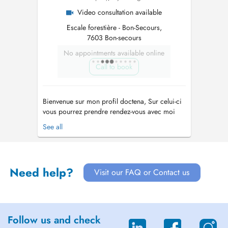
Video consultation available
Escale forestière - Bon-Secours,
7603 Bon-secours
No appointments available online
Call to book
Bienvenue sur mon profil doctena, Sur celui-ci
vous pourrez prendre rendez-vous avec moi
pour une séance en cabinet, en extérieur
See all
(walking therapy) ou en visio-conférence. Ma
mission est de vous accompagner sur le
chemin de votre mieux-être et avancer vers ce
qui est important pour vous dans cette...
Need help?
Visit our FAQ or Contact us
Follow us and check