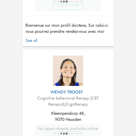
Call to book
Bienvenue sur mon profil doctena, Sur celui-ci
vous pourrez prendre rendez-vous avec moi
pour une séance en cabinet, en extérieur
See all
(walking therapy) ou en visio-conférence. Ma
mission est de vous accompagner sur le
chemin de votre mieux-être et avancer vers ce
qui est important pour vous dans cette...
WENDY TROOST
Cognitive behavioral therapy (CBT
therapist)
,
Ergotherapy
Kleempendorp 48,
9070 Heusden
No appointments available online