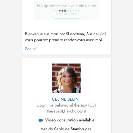
No appointments available online
Call to book
Bienvenue sur mon profil doctena, Sur celui-ci
vous pourrez prendre rendez-vous avec moi
pour une séance en cabinet, en extérieur
See all
(walking therapy) ou en visio-conférence. Ma
mission est de vous accompagner sur le
chemin de votre mieux-être et avancer vers ce
qui est important pour vous dans cette...
CÉLINE BELIN
Cognitive behavioral therapy (CBT
therapist)
,
Psychologist
Video consultation available
Mer de Sable de Stambruges,