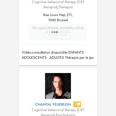
Cognitive behavioral therapy (CBT
therapist)
,
Therapist
Rue Louis Hap 211,
1040 Brussel
No appointments available online
Call to book
Vidéo-consultation disponible ENFANTS -
ADOLESCENTS - ADULTES Thérapie par le Jeu
de Sable (Sandplay Therapy) TCC (Thérapie
cognitivo-comportementale) Conseils & support
1
CHANTAL FEUERLEIN
Cognitive behavioral therapy (CBT
therapist)
,
Psychologist