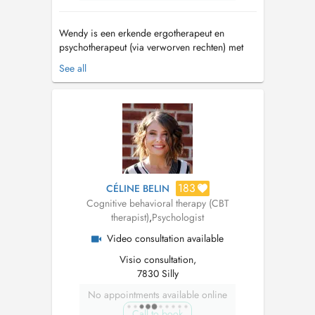
Wendy is een erkende ergotherapeut en
psychotherapeut (via verworven rechten) met
meer dan 20 jaar ervaring in het begeleiden
See all
van kinderen, jongeren, gezinnen en
volwassenen. Ze werkte jarenlang in het
Centrum voor Ambulante Revalidatie CAR 't
Vlot in Beveren, waar ze uitgebreide expertise
opbouwde ...
183
CÉLINE BELIN
Cognitive behavioral therapy (CBT
therapist)
,
Psychologist
Video consultation available
Visio consultation,
7830 Silly
No appointments available online
Call to book