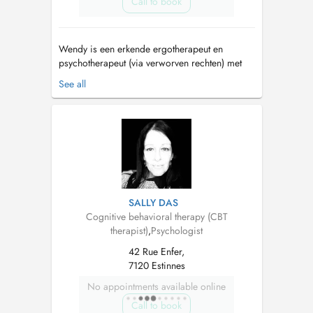
Call to book
Wendy is een erkende ergotherapeut en
psychotherapeut (via verworven rechten) met
meer dan 20 jaar ervaring in het begeleiden
See all
van kinderen, jongeren, gezinnen en
volwassenen. Ze werkte jarenlang in het
Centrum voor Ambulante Revalidatie CAR 't
Vlot in Beveren, waar ze uitgebreide expertise
opbouwde ...
SALLY DAS
Cognitive behavioral therapy (CBT
therapist)
,
Psychologist
42 Rue Enfer,
7120 Estinnes
No appointments available online
Call to book