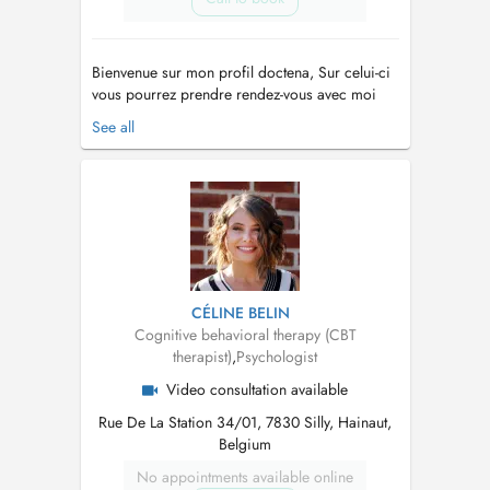
Bienvenue sur mon profil doctena, Sur celui-ci
vous pourrez prendre rendez-vous avec moi
pour une séance en cabinet, en extérieur
See all
(walking therapy) ou en visio-conférence. Ma
mission est de vous accompagner sur le
chemin de votre mieux-être et avancer vers ce
qui est important pour vous dans cette...
CÉLINE BELIN
Cognitive behavioral therapy (CBT
therapist)
,
Psychologist
Video consultation available
Rue De La Station 34/01, 7830 Silly, Hainaut,
Belgium
No appointments available online