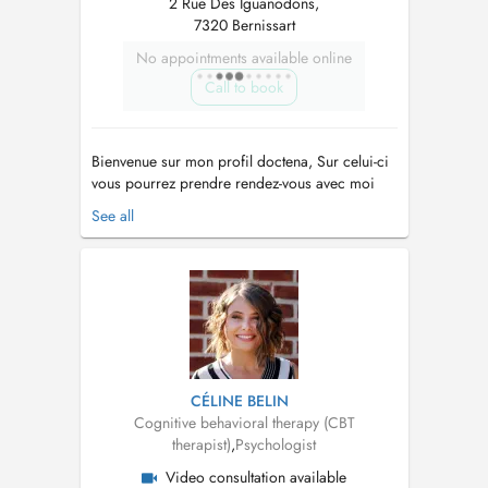
2 Rue Des Iguanodons,
7320 Bernissart
No appointments available online
Call to book
Bienvenue sur mon profil doctena, Sur celui-ci
vous pourrez prendre rendez-vous avec moi
pour une séance en cabinet, en extérieur
See all
(walking therapy) ou en visio-conférence. Ma
mission est de vous accompagner sur le
chemin de votre mieux-être et avancer vers ce
qui est important pour vous dans cette...
CÉLINE BELIN
Cognitive behavioral therapy (CBT
therapist)
,
Psychologist
Video consultation available