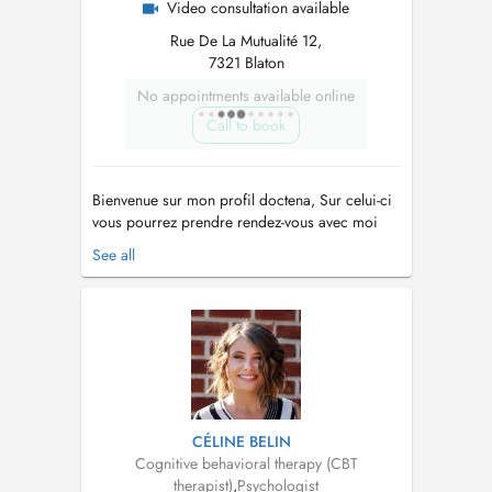
Video consultation available
Rue De La Mutualité 12,
7321 Blaton
No appointments available online
Call to book
Bienvenue sur mon profil doctena, Sur celui-ci
vous pourrez prendre rendez-vous avec moi
pour une séance en cabinet, en extérieur
See all
(walking therapy) ou en visio-conférence. Ma
mission est de vous accompagner sur le
chemin de votre mieux-être et avancer vers ce
qui est important pour vous dans cette...
CÉLINE BELIN
Cognitive behavioral therapy (CBT
therapist)
,
Psychologist