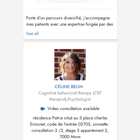
Forte d'un parcours diversifié, j'accompagne
mes patients avec une expertise forgée par des
années de pratique. Cette expérience me
See all
permet de vous proposer un cadre
thérapeutique sécurisant pour toutes les
problématiques psychologiques, qu'il s'agisse
de difficultés passagères, de souffrances
chroni...
CÉLINE BELIN
Cognitive behavioral therapy (CBT
therapist)
,
Psychologist
Video consultation available
résidence Patria situé au 5 place charles
Simonet, code de l'entrée 02705, sonnette :
consultation 3 /2, étage 3 appartement 2,
7000 Mons