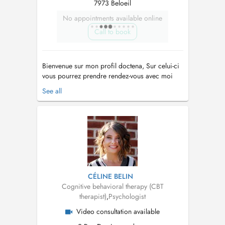
7973 Beloeil
No appointments available online
Call to book
Bienvenue sur mon profil doctena, Sur celui-ci
vous pourrez prendre rendez-vous avec moi
pour une séance en cabinet, en extérieur
See all
(walking therapy) ou en visio-conférence. Ma
mission est de vous accompagner sur le
chemin de votre mieux-être et avancer vers ce
qui est important pour vous dans cette...
CÉLINE BELIN
Cognitive behavioral therapy (CBT
therapist)
,
Psychologist
Video consultation available