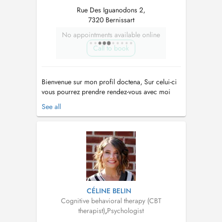
Rue Des Iguanodons 2,
7320 Bernissart
No appointments available online
Call to book
Bienvenue sur mon profil doctena, Sur celui-ci
vous pourrez prendre rendez-vous avec moi
pour une séance en cabinet, en extérieur
See all
(walking therapy) ou en visio-conférence. Ma
mission est de vous accompagner sur le
chemin de votre mieux-être et avancer vers ce
qui est important pour vous dans cette...
CÉLINE BELIN
Cognitive behavioral therapy (CBT
therapist)
,
Psychologist