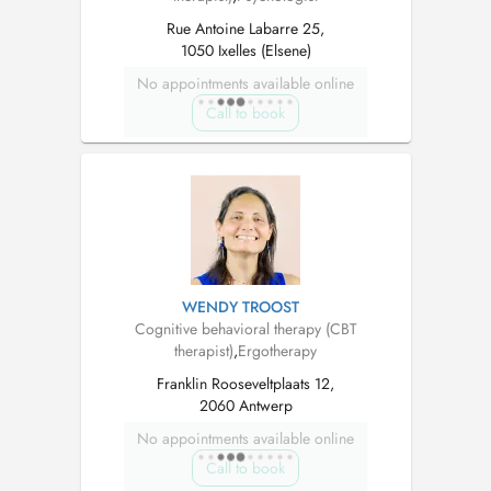
Rue Antoine Labarre 25,
1050 Ixelles (Elsene)
No appointments available online
Call to book
WENDY TROOST
Cognitive behavioral therapy (CBT
therapist)
,
Ergotherapy
Franklin Rooseveltplaats 12,
2060 Antwerp
No appointments available online
Call to book