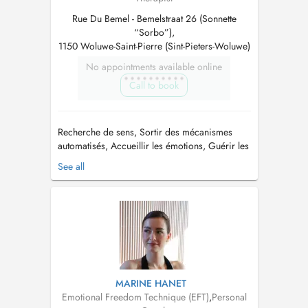
Rue Du Bemel - Bemelstraat 26 (Sonnette
“Sorbo”),
1150 Woluwe-Saint-Pierre (Sint-Pieters-Woluwe)
No appointments available online
Call to book
Recherche de sens, Sortir des mécanismes
automatisés, Accueillir les émotions, Guérir les
blessures de l'enfance, Thérapeute holistique (à
See all
travers différentes approches et techniques
comme lhypnothérapie, la respiration
holotropique, le Reiki USUII etc...)...
MARINE HANET
Emotional Freedom Technique (EFT)
,
Personal