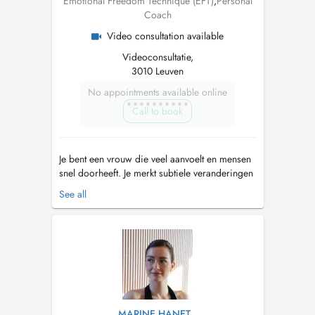
Emotional Freedom Technique (EFT)
,
Personal
Coach
Video consultation available
Videoconsultatie,
3010 Leuven
No appointments available online
Call to book
Je bent een vrouw die veel aanvoelt en mensen
snel doorheeft. Je merkt subtiele veranderingen
in energie, afstand of gedrag, vaak nog vóór er
See all
iets uitgesproken wordt. Net omdat je zo
bewust bent, kan je hoofd soms blijven zoeken
naar duidelijkheid. Je weet dat je overdenkt,
maar het voelt alsof ...
MARINE HANET