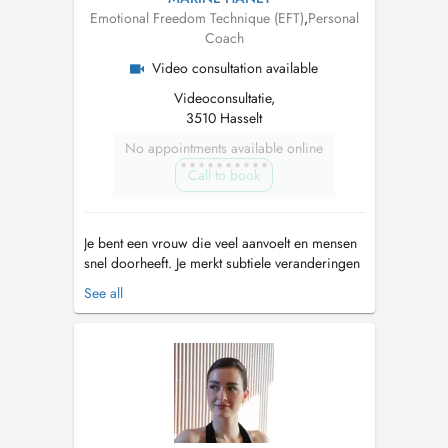
Emotional Freedom Technique (EFT)
,
Personal
Coach
Video consultation available
Videoconsultatie,
3510 Hasselt
No appointments available online
Call to book
Je bent een vrouw die veel aanvoelt en mensen
snel doorheeft. Je merkt subtiele veranderingen
in energie, afstand of gedrag, vaak nog vóór er
See all
iets uitgesproken wordt. Net omdat je zo
bewust bent, kan je hoofd soms blijven zoeken
naar duidelijkheid. Je weet dat je overdenkt,
maar het voelt alsof ...