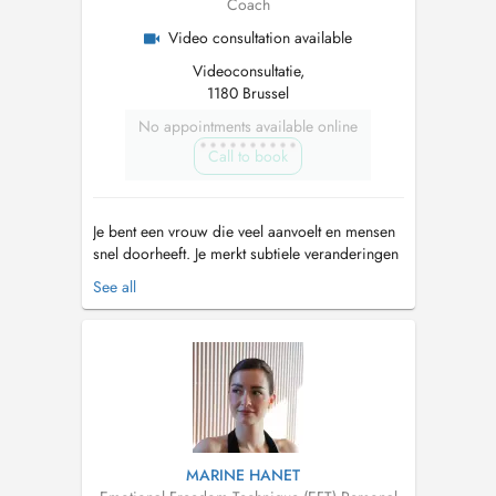
Coach
Video consultation available
Videoconsultatie,
1180 Brussel
No appointments available online
Call to book
Je bent een vrouw die veel aanvoelt en mensen
snel doorheeft. Je merkt subtiele veranderingen
in energie, afstand of gedrag, vaak nog vóór er
See all
iets uitgesproken wordt. Net omdat je zo
bewust bent, kan je hoofd soms blijven zoeken
naar duidelijkheid. Je weet dat je overdenkt,
maar het voelt alsof ...
MARINE HANET