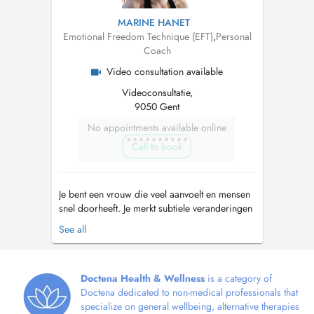
MARINE HANET
Emotional Freedom Technique (EFT)
,
Personal
Coach
Video consultation available
Videoconsultatie,
9050 Gent
No appointments available online
Call to book
Je bent een vrouw die veel aanvoelt en mensen
snel doorheeft. Je merkt subtiele veranderingen
in energie, afstand of gedrag, vaak nog vóór er
See all
iets uitgesproken wordt. Net omdat je zo
bewust bent, kan je hoofd soms blijven zoeken
naar duidelijkheid. Je weet dat je overdenkt,
maar het voelt alsof ...
Doctena Health & Wellness
is a category of
Doctena dedicated to non-medical professionals that
specialize on general wellbeing, alternative therapies