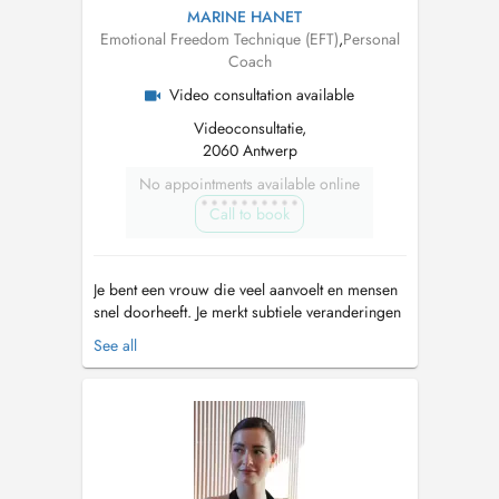
MARINE HANET
Emotional Freedom Technique (EFT)
,
Personal
Coach
Video consultation available
Videoconsultatie,
2060 Antwerp
No appointments available online
Call to book
Je bent een vrouw die veel aanvoelt en mensen
snel doorheeft. Je merkt subtiele veranderingen
in energie, afstand of gedrag, vaak nog vóór er
See all
iets uitgesproken wordt. Net omdat je zo
bewust bent, kan je hoofd soms blijven zoeken
naar duidelijkheid. Je weet dat je overdenkt,
maar het voelt alsof ...