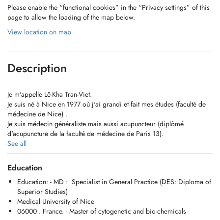
Please enable the “functional cookies” in the “Privacy settings” of this
page to allow the loading of the map below.
View location on map
Description
Je m'appelle Lê-Kha Tran-Viet.
Je suis né à Nice en 1977 où j'ai grandi et fait mes études (faculté de
médecine de Nice) .
Je suis médecin généraliste mais aussi acupuncteur (diplômé
d'acupuncture de la faculté de médecine de Paris 13).
Depuis 2009 jusqu'en 2015, j' ai travaillé en tant que médecin
See all
généraliste et acupuncteur en France et aux Pays- bas. En 2015, je m'
installe à Liège après avoir rencontré une certaine Alexandra (-;
Education
Education: - MD : Specialist in General Practice (DES: Diploma of
Je travaille actuellement en tant que médecin généraliste à Louvain
Superior Studies)
(huisartsenplus.be) à mi - temps. Je souhaite consacrer l' autre moitié
Medical University of Nice
de mon temps professionnel à l' acupuncture.
06000 . France. - Master of cytogenetic and bio-chemicals