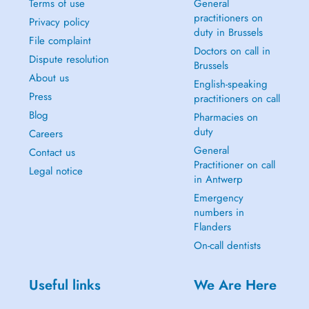
Terms of use
General
2014 en 2017 was zij bestuurslid van de EHRA, tussen 2017 en 2020
practitioners on
was zij EHRA webinar course director en sinds 2022 is zij
Privacy policy
duty in Brussels
wetenschappelijk programma co-chair van het EHRA congres. Zij is
File complaint
hoofdonderzoeker en nationaal coördinator van klinische studies in
Doctors on call in
Dispute resolution
meerdere internationale multicenter studies en reviewer in
Brussels
verschillende internationale tijdschriften op het gebied van cardiologie
About us
English-speaking
en elektrofysiologie.
Press
practitioners on call
Blog
Pharmacies on
duty
Careers
General
Contact us
Practitioner on call
Legal notice
in Antwerp
Emergency
numbers in
Flanders
On-call dentists
Useful links
We Are Here