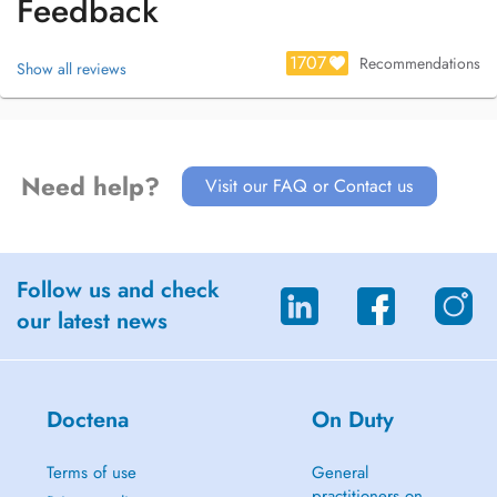
Feedback
1707
Recommendations
Show all reviews
Need help?
Visit our FAQ or Contact us
Follow us and check
our latest news
Doctena
On Duty
Terms of use
General
practitioners on