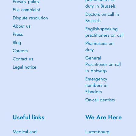
Privacy policy
duty in Brussels
File complaint
Doctors on call in
Dispute resolution
Brussels
About us
English-speaking
Press
practitioners on call
Blog
Pharmacies on
duty
Careers
General
Contact us
Practitioner on call
Legal notice
in Antwerp
Emergency
numbers in
Flanders
On-call dentists
Useful links
We Are Here
Medical and
Luxembourg