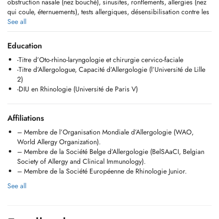
obstruction nasale (nez bouché), sinusites, ronflements, allergies (nez
qui coule, éternuements), tests allergiques, désensibilisation contre les
allergies ( graminées, acariens...). Acouphènes, sifflements dans
See all
l'oreille.
Education
Itinéraire GoogleMaps : www.bit.ly/esneuxcentre
-Titre d’Oto-rhino-laryngologie et chirurgie cervico-faciale
-Titre d’Allergologue, Capacité d’Allergologie (l’Université de Lille
Cabiné situé dans le centre d'Esneux, à la Rue sous les roches 86,
2)
avec parking gratuit à proximité. Situé derrière la Rue de la Station à
-DIU en Rhinologie (Université de Paris V)
proximité du passage à niveau. <
N'OUBLIEZ PAS VOTRE CARTE D'IDENTITÉ.
Affiliations
BANCONTACT SUR PLACE.
– Membre de l’Organisation Mondiale d’Allergologie (WAO,
Médecin Accrédité INAMI, Déconventionné
World Allergy Organization).
– Membre de la Société Belge d’Allergologie (BelSAaCI, Belgian
Idéalement situé :
Society of Allergy and Clinical Immunology).
- A 20m de la gare d'Esneux. Parking aisé.
– Membre de la Société Européenne de Rhinologie Junior.
- Ligne de train 43 venant de Liège Guillemins.
See all
- Lignes de bus 377, 93, 142 à proximité.
- A 40m de la Rue de la Station avec de restaurants, commerces,
pharmacie, banque, BPOST et services. www.rhiniteallergique.be
www.esneuxmedical.be