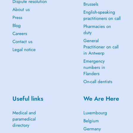
Dispute resolution
Brussels
About us
English-speaking
Press
practitioners on call
Blog
Pharmacies on
duty
Careers
General
Contact us
Practitioner on call
Legal notice
in Antwerp
Emergency
numbers in
Flanders
On-call dentists
Useful links
We Are Here
Medical and
Luxembourg
paramedical
Belgium
directory
Germany