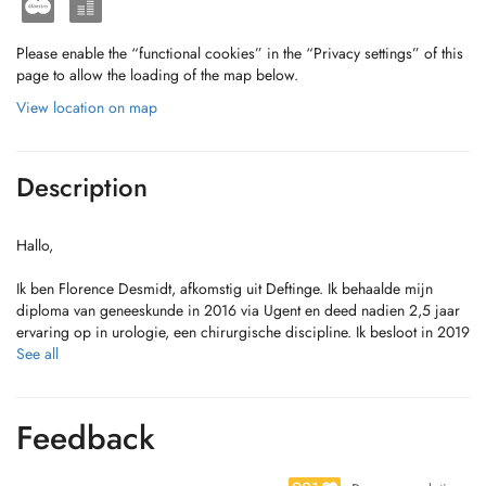
Please enable the “functional cookies” in the “Privacy settings” of this
page to allow the loading of the map below.
View location on map
Description
Hallo,
Ik ben Florence Desmidt, afkomstig uit Deftinge. Ik behaalde mijn
diploma van geneeskunde in 2016 via Ugent en deed nadien 2,5 jaar
ervaring op in urologie, een chirurgische discipline. Ik besloot in 2019
te starten met huisartsgeneeskunde. Dit voltooide ik met trots in 2022.
See all
Tijdens deze periode deed ik een opleiding Sportgeneeskunde en een
opleiding Coaching via Your Coach. Ook werkte ik gedurende een
half jaar fulltime in een dermatologische praktijk in Gent. Sinds een 3-
Feedback
tal jaren neem ik deel aan talrijke webinars, workshops en
(inter)nationale congressen over niet-chirurgische esthetische
geneeskunde. Mijn levensmoto: mooi en gezond ouder worden! Ik