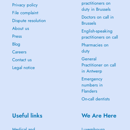
practitioners on
Privacy policy
duty in Brussels
File complaint
Doctors on call in
Dispute resolution
Brussels
About us
English-speaking
Press
practitioners on call
Blog
Pharmacies on
duty
Careers
General
Contact us
Practitioner on call
Legal notice
in Antwerp
Emergency
numbers in
Flanders
On-call dentists
Useful links
We Are Here
Medical and
Luxembourg