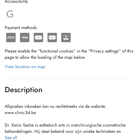
Accessibility
Payment methods
Please enable the “functional cookies” in the “Privacy settings” of this
page to allow the loading of the map below.
View location on map
Description
Afspraken inboeken kan nu rechtstreeks via de website:
www.clinic3d.be
Dr. Kenis Sasha is esthetisch arts in niet-chirurgische cosmetische
behandelingen. Hij staat bekend voor zijn unieke technieken en
vakmanschap. Zijn holistische 3D approach staat garant voor
See all