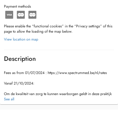
Payment methods
Please enable the “functional cookies” in the “Privacy settings” of this
page to allow the loading of the map below.
View location on map
Description
Fees as from 01/07/2024 : https://www.spectrummed.be/nl/rates
Vanaf 21/10/2024:
Om de kwaliteit van zorg te kunnen waarborgen geldt in deze praktijk
een patiëntenstop. Dit betekent dat wij tijdelijk geen nieuwe patiënten
See all
meer kunnen aannemen. Enkel bestaande patiënten zullen nog een
afspraak kunnen boeken.