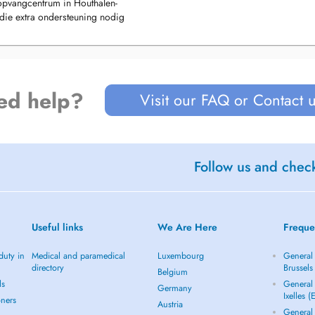
opvangcentrum in Houthalen-
die extra ondersteuning nodig
jn verder versterkt.
zijn kleine chirurgie en
nlijke en professionele manier te
ed help?
Visit our FAQ or Contact 
n uw welzijn.
Follow us and check
Useful links
We Are Here
Freque
duty in
Medical and paramedical
Luxembourg
General 
directory
Brussels
Belgium
ls
General 
Germany
Ixelles (
oners
Austria
General 