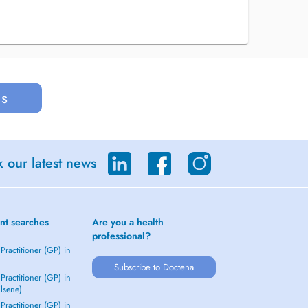
us
 our latest news
nt searches
Are you a health
professional?
Practitioner (GP) in
Subscribe to Doctena
Practitioner (GP) in
Elsene)
Practitioner (GP) in