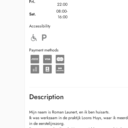
Fri.
22:00
08:00-
Sat.
16:00
Accessibility
Payment methods
Description
Mijn naam is Roman Launert, en ik ben huisarts.
Ik was werkzaam in de praktijk Loons Huys, waar ik meer
in de eerstelijnszorg.