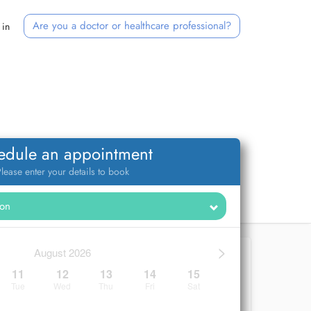
Are you a doctor or healthcare professional?
 in
edule an appointment
lease enter your details to book
>
August 2026
11
12
13
14
15
Tue
Wed
Thu
Fri
Sat