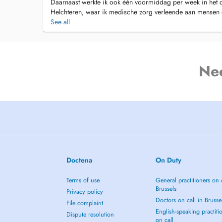
Daarnaast werkte ik ook één voormiddag per week in het 
Helchteren, waar ik medische zorg verleende aan mensen 
hadden.
See all
Deze ervaring heeft mijn brede kijk op gezondheid en welzi
Mijn bijzondere interessegebieden binnen de geneeskunde 
infiltraties.
Ik streef ernaar om patiënten op een toegankelijke, persoo
Ne
begeleiden bij hun gezondheid.
Ik kijk ernaar uit om u te ontmoeten en samen te werken aa
Doctena
On Duty
Terms of use
General practitioners on 
Brussels
Privacy policy
Doctors on call in Brusse
File complaint
English-speaking practiti
Dispute resolution
on call