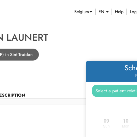
Belgium
EN
Help
Log
N LAUNERT
P) in Sint-Truiden
Sch
P
ESCRIPTION
09
10
Sun
Mon