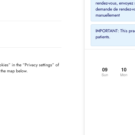
rendez-vous, envoyez 
demande de rendez-vo
IMPORTANT: This pract
patients.
kies” in the “Privacy settings” of
09
10
f the map below.
Sun
Mon