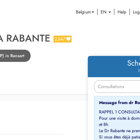
Belgium
EN
Help
Log
A RABANTE
2347
P) in Ransart
Sch
P
Message from dr R
RAPPEL 1 CONSULTA
Pour une visite à dom
et 8h
Le Dr Rabante ne pren
Si vous êtes déjà pati