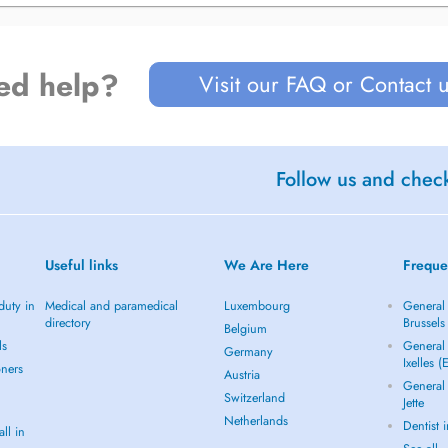
ed help?
Visit our FAQ or Contact 
début de grossesse
Follow us and check
Useful links
We Are Here
Freque
duty in
Medical and paramedical
Luxembourg
General 
on en neuropelvéologie, dédiée à
directory
Brussels
Belgium
ls
General 
Germany
Ixelles (
oners
Austria
General 
Switzerland
Jette
 le CHU Brugmann, sur les sites de
Netherlands
Dentist 
ll in