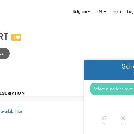
Belgium
EN
Help
Log
RT
3
es
Sch
P
ESCRIPTION
availabilities
07
08
Fri
Sat