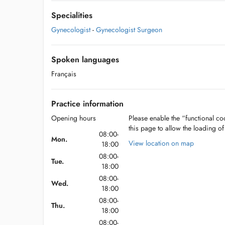
Specialities
Gynecologist
-
Gynecologist Surgeon
Spoken languages
Français
Practice information
Opening hours
Please enable the “functional coo
this page to allow the loading o
08:00-
Mon.
View location on map
18:00
08:00-
Tue.
18:00
08:00-
Wed.
18:00
08:00-
Thu.
18:00
08:00-