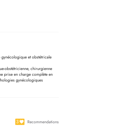
gynécologique et obstétricale
e-obstétricienne, chirurgienne
ne prise en charge complète en
athologies gynécologiques
 portée aux douleurs pelviennes
, puis sa formation spécialisée
2026.
3
Recommendations