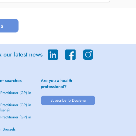
us
 our latest news
nt searches
Are you a health
professional?
Practitioner (GP) in
Subscribe to Doctena
Practitioner (GP) in
Elsene)
Practitioner (GP) in
in Brussels