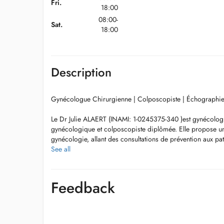
Fri.
18:00
08:00-
Sat.
18:00
Description
Gynécologue Chirurgienne | Colposcopiste | Échographie 
Le Dr Julie ALAERT (INAMI: 1-0245375-340 )est gynécologu
gynécologique et colposcopiste diplômée. Elle propose u
gynécologie, allant des consultations de prévention aux p
bénignes et à la chirurgie, avec une attention particulière
See all
chroniques.
Elle a effectué ses études de médecine entre 2013 et 2020
Feedback
(assistant) en gynécologie-obstétrique de 2020 à janvier 
Domaines de prise en charge
Consultations gynécologiques générales