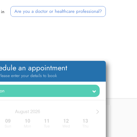
Are you a doctor or healthcare professional?
 in
edule an appointment
lease enter your details to book
>
August 2026
09
10
11
12
13
Sun
Mon
Tue
Wed
Thu