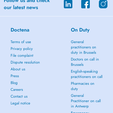
Follow us and check
Geef ons een seintje om te bespreken hoe we u van dienst kunnen zijn.
our latest news
+32 473 65 31 62
Doctena
On Duty
Terms of use
General
practitioners on
Privacy policy
duty in Brussels
File complaint
Doctors on call in
Dispute resolution
Brussels
About us
English-speaking
Press
practitioners on call
Blog
Pharmacies on
duty
Careers
General
Contact us
Practitioner on call
Legal notice
in Antwerp