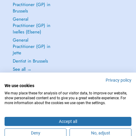
Practitioner (GP) in
Brussels
General
Practitioner (GP) in
Ixelles (Elsene)
General
Practitioner (GP) in
Jette
Dentist in Brussels
See all →
Privacy policy
We use cookies
We may place these for analysis of our visitor data, to improve our website,
show personalised content and to give you a great website experience. For
IN CASE OF EMERGENCIES, PLEASE CONTACT : 112
more information about the cookies we use open the settings.
Copyright © 2026 - DOCTENA BELGIUM S.P.R.L./B.V.B.A. 37 Square de Meeûs
1000 Bruxelles
Accept all
Deny
No, adjust
Schedule an appointment