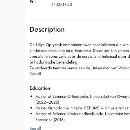
Fri.
14:00-17:30
Description
Dr. Liliya Oprysnyk combineert twee specialismen die van n
kindertandheelkunde en orthodontie. Daardoor kan ze een 
consultatie soms zelfs vóór de eerste tand helemaal door 
orthodontische behandeling.
Ze studeerde tandheelkunde aan de Universiteit van Valenc
pediatrische tandheelkunde aan de Universitat Internaciona
See all
en rondt momenteel haar master orthodontie af aan de Univ
klinische werk gaf ze van 2018 tot 2020 les aan de UIC e
Education
onderzoek naar gedragsmanagement bij kinderen tijdens 
Master of Science Orthodontie, Universiteit van Oviedo 
Dat onderzoek werd gepubliceerd in het European Journal o
(2022–2026)
Haar aanpak is gebaseerd op preventie, geduld en vertro
Master Orthodontie-initiatie, CEPUME – Universiteit v
gedragstechnieken van stapsgewijze gewenning tot afleidi
Master of Science Kindertandheelkunde, Universitat Int
ook angstige kinderen op hun gemak te stellen. Als moede
Barcelona (2018)
bezighoudt en wat een bezoek aan de tandarts voor een ki
Voor orthodontische behandelingen werkt ze met beugels e
See all