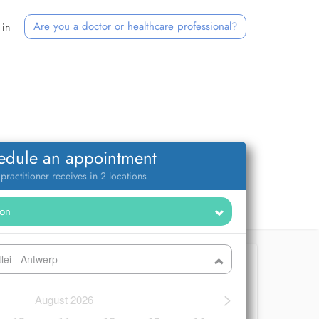
Are you a doctor or healthcare professional?
 in
edule an appointment
 practitioner receives in 2 locations
lei - Antwerp
>
August 2026