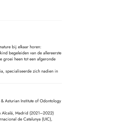
ature bij elkaar horen:
kind begeleiden van de allereerste
de groei heen tot een afgeronde
ia, specialiseerde zich nadien in
l de Catalunya (UIC) in Barcelona
ersiteit van Oviedo. Naast haar
n deed ze wetenschappelijk
tandheelkundige behandelingen.
& Asturian Institute of Odontology
f Paediatric Dentistry (2021).
uwen. Ze werkt met bewezen
an Alcalá, Madrid (2021–2022)
ng en positieve bekrachtiging om
ernacional de Catalunya (UIC),
r begrijpt ze wat ouders
nd kan betekenen.
n transparante aligners