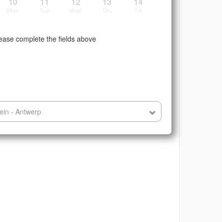
10
11
12
13
14
Mon
Tue
Wed
Thu
Fri
ease complete the fields above
ein - Antwerp