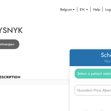
Belgium
EN
Help
Log
RYSNYK
 Antwerpen
Sch
This
ESCRIPTION
Nuvodent Prins Albert