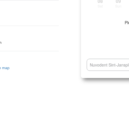
08
09
Sat
Sun
Pl
n
Nuvodent Sint-Janspl
on map