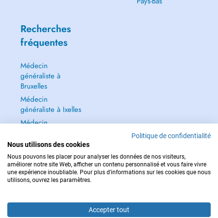
Pays-Bas
Recherches
fréquentes
Médecin
généraliste à
Bruxelles
Médecin
généraliste à Ixelles
Médecin
généraliste à Jette
Politique de confidentialité
Nous utilisons des cookies
Dentiste à Bruxelles
Nous pouvons les placer pour analyser les données de nos visiteurs,
Tout voir →
améliorer notre site Web, afficher un contenu personnalisé et vous faire vivre
une expérience inoubliable. Pour plus d'informations sur les cookies que nous
utilisons, ouvrez les paramètres.
Accepter tout
POUR LES URGENCES, CONSULTEZ : 112