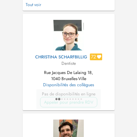
providing quality dental care and making every
Tout voir
patient feel comfortable and well-informed
throughout their treatment. This dentist works
with conventional prices....
72
CHRISTINA SCHARFBILLIG
Dentiste
Rue Jacques De Lalaing 18,
1040 Bruxelles-Ville
Disponibilités des collègues
Pas de disponibilités en ligne
Appeler pour prendre RDV