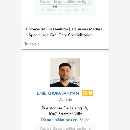
Pas de disponibilités en ligne
Appeler pour prendre RDV
Diplomas MS in Dentistry | KULeuven Masters
in Specialized Oral Care Specialization:
Restorative Dentistry | KULeuven Scientific
Tout voir
Activities & Publications Professor De Bondt
Award received 2011 (L.U.T.V) for the Masters
Thesis: Oral Health and Pregnancy Published
in: Tandheelkundige tij...
78
EMIL KHORASANJYAN
Dentiste
Rue Jacques De Lalaing 18,
1040 Bruxelles-Ville
Disponibilités des collègues
Pas de disponibilités en ligne