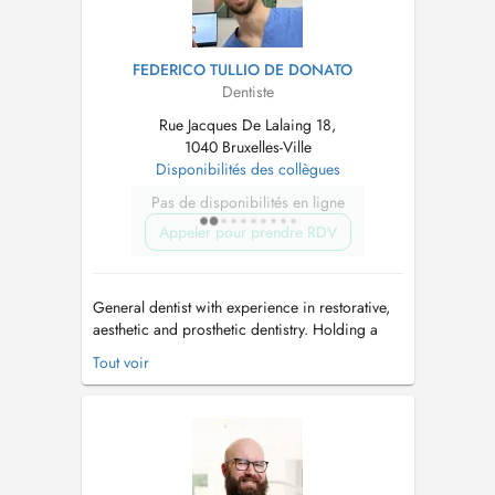
FEDERICO TULLIO DE DONATO
Dentiste
Rue Jacques De Lalaing 18,
1040 Bruxelles-Ville
Disponibilités des collègues
Pas de disponibilités en ligne
Appeler pour prendre RDV
General dentist with experience in restorative,
aesthetic and prosthetic dentistry. Holding a
Master's degree in Restorative Dentistry and
Tout voir
advanced training in oral surgery. Experience
gained in both public and private healthcare
sectors, with a strong commitment to high-
quality care and a patient...