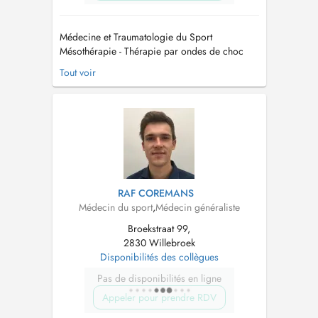
Médecine et Traumatologie du Sport
Mésothérapie - Thérapie par ondes de choc
Thérapie par PRP (Plasma Riche en Plaquettes)
Tout voir
ECG à l'effort Médecin agréé ACFF
(dérogation pour changement de catégorie
foot) Médecine de plongée et hyperbare
ATTENTION : la prise de RDV pour aptitude
plongée se fon...
RAF COREMANS
Médecin du sport
,
Médecin généraliste
Broekstraat 99,
2830 Willebroek
Disponibilités des collègues
Pas de disponibilités en ligne
Appeler pour prendre RDV