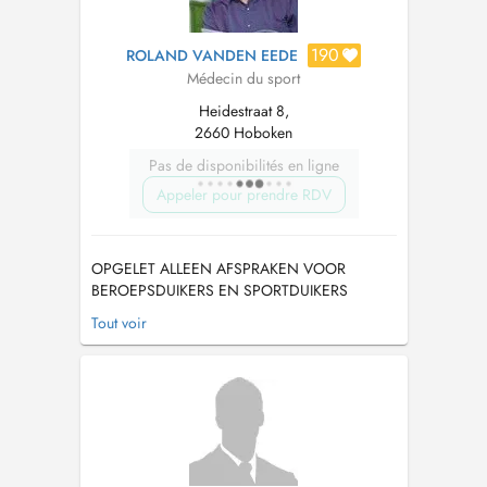
190
ROLAND VANDEN EEDE
Médecin du sport
Heidestraat 8,
2660 Hoboken
Pas de disponibilités en ligne
Appeler pour prendre RDV
OPGELET ALLEEN AFSPRAKEN VOOR
BEROEPSDUIKERS EN SPORTDUIKERS
ATTENTION RENDEZ_VOUS UNIQUEMENT
Tout voir
POUR PLONGEURS SPORTIFS ATTENTION
ONLY FOR PROFFESIONNAL DIVERS OR
SPORT DIVERS Dr Vanden Eede is
arbeidsgeneesheer sinds 19...