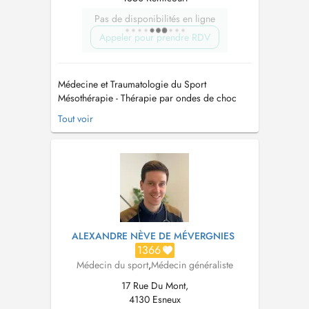
Pas de disponibilités en ligne
Appeler pour prendre RDV
Médecine et Traumatologie du Sport
Mésothérapie - Thérapie par ondes de choc
Thérapie par PRP (Plasma Riche en Plaquettes)
Tout voir
ECG à l'effort Médecin agréé ACFF
(dérogation pour changement de catégorie
foot) Médecine de plongée et hyperbare
ATTENTION : la prise de RDV pour aptitude
plongée se fon...
ALEXANDRE NÈVE DE MÉVERGNIES
1366
Médecin du sport
,
Médecin généraliste
17 Rue Du Mont,
4130 Esneux