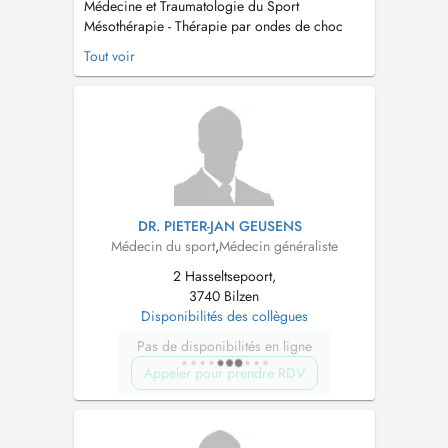
Médecine et Traumatologie du Sport
Mésothérapie - Thérapie par ondes de choc
Thérapie par PRP (Plasma Riche en Plaquettes)
Tout voir
ECG à l'effort Médecin agréé ACFF
(dérogation pour changement de catégorie
foot) Médecine de plongée et hyperbare
ATTENTION : la prise de RDV pour aptitude
plongée se fon...
DR. PIETER-JAN GEUSENS
Médecin du sport
,
Médecin généraliste
2 Hasseltsepoort,
3740 Bilzen
Disponibilités des collègues
Pas de disponibilités en ligne
Appeler pour prendre RDV