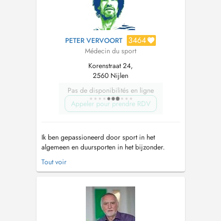
3464
PETER VERVOORT
Médecin du sport
Korenstraat 24,
2560 Nijlen
Pas de disponibilités en ligne
Appeler pour prendre RDV
Ik ben gepassioneerd door sport in het
algemeen en duursporten in het bijzonder.
Sportgeneeskunde was dan ook de logische
Tout voir
keuze na mijn middelbare studies en gaf mij de
mogelijkheid om van mijn hobby mijn beroep
te kunnen maken. Bijblijven op gebied van
sportmedische kennis, maar ook op gebied
van m...