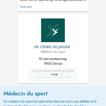
KU Leuven 2004-2013. Opleiding
Tout voir
Sportgeneeskunde 2011-2013. Erkend
Sportkeuringsarts. Bijkomende opleiding ECG
en longfunctieonderzoek. Aangenomen arts
Defensie. Ploegarts Sauzen Pauwels-
Vastgoedservice (...
DR. CÉDRIC DE JAEGER
Médecin du sport
18 Leernsesteenweg,
9800 Deinze
Pas de disponibilités en ligne
Appeler pour prendre RDV
Médecin du sport
Un médecin du sport est spécialisé dans les soins aux athlètes et le