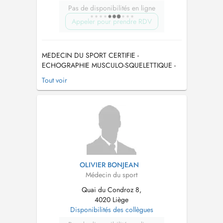
Pas de disponibilités en ligne
Appeler pour prendre RDV
MEDECIN DU SPORT CERTIFIE -
ECHOGRAPHIE MUSCULO-SQUELETTIQUE -
INFILTRATION PRP - (MICRO)NUTRITION DU
Tout voir
SPORTIF - CERTIFIE LA CLINIQUE DU
COUREUR - MESOTHERAPIE -AGREE FIFA -
Prise de RDV via doctena ou via le 04 378 88
13. Je suis médecin du sport certifié par
l'UCL/ULG et spécialisé dans la ...
OLIVIER BONJEAN
Médecin du sport
Quai du Condroz 8,
4020 Liège
Disponibilités des collègues