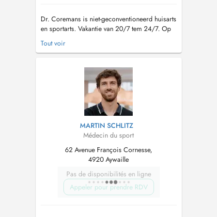
Dr. Coremans is niet-geconventioneerd huisarts
en sportarts. Vakantie van 20/7 tem 24/7. Op
20/7 en 21/7 is Wachtpost N16 24/24
Tout voir
geopend. Op de andere dagen kan u terecht
bij Dr. Myriam Verbist. CONTACT: Telefoon:
voor afspraken: 014/39.78.04. Voor overige
vragen: 03/886.70.30 Mailadres: pra...
MARTIN SCHLITZ
Médecin du sport
62 Avenue François Cornesse,
4920 Aywaille
Pas de disponibilités en ligne
Appeler pour prendre RDV