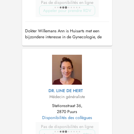
Pas de disponibilités en ligne
Appeler pour prendre RDV
Dokter Willemans Ann is Huisarts met een
bijzondere interesse in de Gynecologie, de
Verloskunde en de Pediatrie.In de praktijk
wordt de kleine chirurgie door Dr Willemans
uitgevoerd.
DR. LINE DE HERT
Médecin généraliste
Stationsstraat 36,
2870 Puurs
Disponibilités des collègues
Pas de disponibilités en ligne