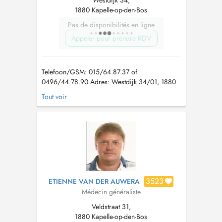
1880 Kapelle-op-den-Bos
Pas de disponibilités en ligne
Appeler pour prendre RDV
Telefoon/GSM: 015/64.87.37 of
0496/44.78.90 Adres: Westdijk 34/01, 1880
Kapelle-op-den-Bos VERLOF 20 tem
Tout voir
24/7/2026 voor dringende medische zorg kan
u terecht op de wachtpost N16 20-21/7
doorlopend open, woe-do-vrij vanaf 18.00 u
** Patiënten met een andere vaste/ geen
huisarts geliev...
3523
ETIENNE VAN DER AUWERA
Médecin généraliste
Veldstraat 31,
1880 Kapelle-op-den-Bos