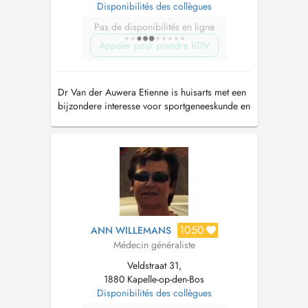
Disponibilités des collègues
Pas de disponibilités en ligne
Appeler pour prendre RDV
Dr Van der Auwera Etienne is huisarts met een
bijzondere interesse voor sportgeneeskunde en
traumatologie. Voor sportmedische keuringen,
graag telefonisch contact opnemen op
0478/289167.
1050
ANN WILLEMANS
Médecin généraliste
Veldstraat 31,
1880 Kapelle-op-den-Bos
Disponibilités des collègues