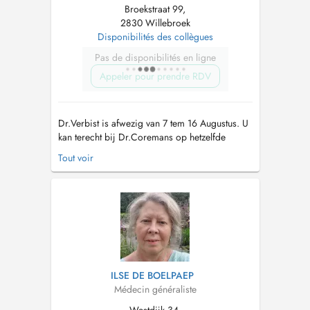
Broekstraat 99,
2830 Willebroek
Disponibilités des collègues
Pas de disponibilités en ligne
Appeler pour prendre RDV
Dr.Verbist is afwezig van 7 tem 16 Augustus. U
kan terecht bij Dr.Coremans op hetzelfde
adres. Dr. Verbist is niet-geconventioneerd
Tout voir
huisarts. CONTACT: Telefoon: voor afspraken:
014/39.78.04. Voor overige vragen:
03/886.70.30 Mailadres:
praktijkhetbroek@gmail.com
!!NIEUWE
PATIENTEN!! Do...
ILSE DE BOELPAEP
Médecin généraliste
Westdijk 34,