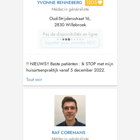
1205
YVONNE RENNEBERG
Médecin généraliste
Oud-Strijdersstraat 16,
2830 Willebroek
Pas de disponibilités en ligne
Appeler pour prendre RDV
!! NIEUWS!! Beste patiënten : Ik STOP met mijn
huisartsenpraktijk vanaf 5 december 2022.
BEDANKT voor het jarenlange genoten
Tout voir
vertrouwen! Het was fijn er voor jullie te mogen
zijn! Als jullie een nieuwe huisarts gevonden
hebben , laat het mij weten via sms dan stuur ik
jullie dossiers naa...
RAF COREMANS
Médecin généraliste