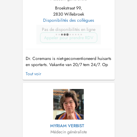
Broekstraat 99,
2830 Willebroek
Disponibilités des collègues
Pas de disponibilités en ligne
Appeler pour prendre RDV
Dr. Coremans is niet-geconventioneerd huisarts
en sportarts. Vakantie van 20/7 tem 24/7. Op
20/7 en 21/7 is Wachtpost N16 24/24
Tout voir
geopend. Op de andere dagen kan u terecht
bij Dr. Myriam Verbist. CONTACT: Telefoon:
voor afspraken: 014/39.78.04. Voor overige
vragen: 03/886.70.30 Mailadres: pra...
MYRIAM VERBIST
Médecin généraliste