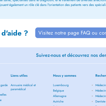
 santé, spécialisés dans le diagnostic et le traitement de diverses affections.
ent également un rôle clé dans l'orientation des patients vers des spécialiste
 d'aide ?
Visitez notre page FAQ ou co
Suivez-nous et découvrez nos dern
Liens utiles
Nous y sommes
Recher
 garde
Annuaire médical et
Luxembourg
Médecin 
paramédical
Belgique
Médecin 
elles
Allemagne
Médecin 
de
Autriche
Dentiste