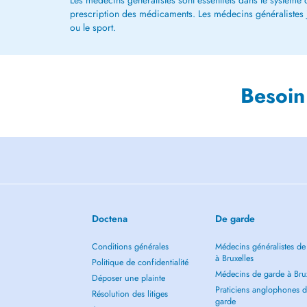
Les médecins généralistes sont essentiels dans le système de
prescription des médicaments. Les médecins généralistes jou
ou le sport.
Besoin
Doctena
De garde
Conditions générales
Médecins généralistes de
à Bruxelles
Politique de confidentialité
Médecins de garde à Brux
Déposer une plainte
Praticiens anglophones 
Résolution des litiges
garde