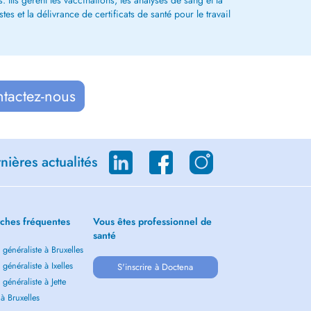
 IIls gèrent les vaccinations, les analyses de sang et la
s et la délivrance de certificats de santé pour le travail
ntactez-nous
ières actualités
ches fréquentes
Vous êtes professionnel de
santé
généraliste à Bruxelles
généraliste à Ixelles
S'inscrire à Doctena
généraliste à Jette
 à Bruxelles