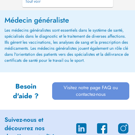
Tout voir
pour les consultations. Merci de prendre
contact avec la secrétaire au 084/38 98 31, si
vous ne trouvez plus de disponibilité en
Médecin généraliste
ligne....
Les médecins généralistes sont essentiels dans le système de santé,
spécialisés dans le diagnostic et le traitement de diverses affections.
IIls gèrent les vaccinations, les analyses de sang et la prescription des
médicaments. Les médecins généralistes jouent également un rôle clé
dans l'orientation des patients vers des spécialistes et la délivrance de
certificats de santé pour le travail ou le sport.
Besoin
Visitez notre page FAQ ou
contactez-nous
d'aide ?
Suivez-nous et
découvrez nos