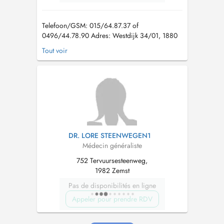
Telefoon/GSM: 015/64.87.37 of
0496/44.78.90 Adres: Westdijk 34/01, 1880
Kapelle-op-den-Bos VERLOF 20 tem
Tout voir
24/7/2026 voor dringende medische zorg kan
u terecht op de wachtpost N16 20-21/7
doorlopend open, woe-do-vrij vanaf 18.00 u
** Patiënten met een andere vaste/ geen
huisarts geliev...
DR. LORE STEENWEGEN1
Médecin généraliste
752 Tervuursesteenweg,
1982 Zemst
Pas de disponibilités en ligne
Appeler pour prendre RDV