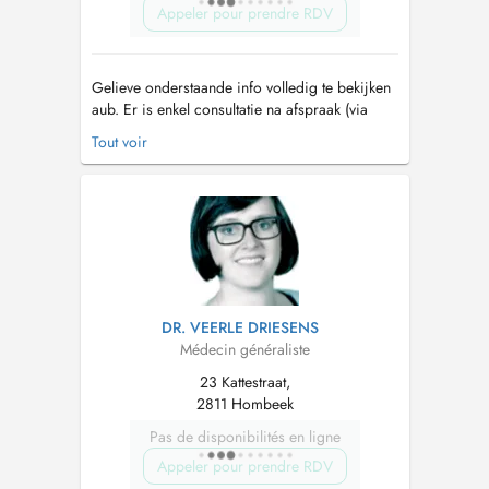
Appeler pour prendre RDV
Gelieve onderstaande info volledig te bekijken
aub. Er is enkel consultatie na afspraak (via
doctena.be). Kom stipt op tijd en wacht best
Tout voir
buiten (enkel zo nodig max 2 personen in de
wachtkamer). Bij hoest, neusloop, ... graag een
mondmasker. Gelieve met maximum 2
problemen te consulteren om...
DR. VEERLE DRIESENS
Médecin généraliste
23 Kattestraat,
2811 Hombeek
Pas de disponibilités en ligne
Appeler pour prendre RDV