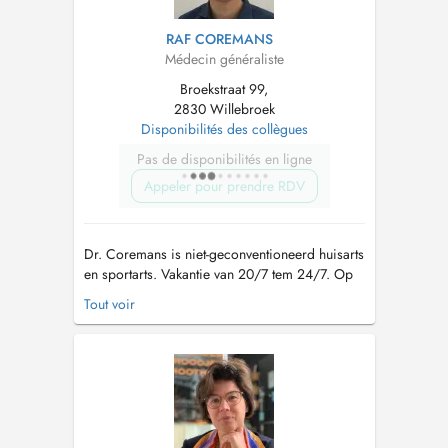
RAF COREMANS
Médecin généraliste
Broekstraat 99,
2830 Willebroek
Disponibilités des collègues
Pas de disponibilités en ligne
Appeler pour prendre RDV
Dr. Coremans is niet-geconventioneerd huisarts
en sportarts. Vakantie van 20/7 tem 24/7. Op
20/7 en 21/7 is Wachtpost N16 24/24
Tout voir
geopend. Op de andere dagen kan u terecht
bij Dr. Myriam Verbist. CONTACT: Telefoon:
voor afspraken: 014/39.78.04. Voor overige
vragen: 03/886.70.30 Mailadres: pra...