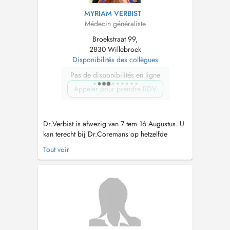
MYRIAM VERBIST
Médecin généraliste
Broekstraat 99,
2830 Willebroek
Disponibilités des collègues
Pas de disponibilités en ligne
Appeler pour prendre RDV
Dr.Verbist is afwezig van 7 tem 16 Augustus. U
kan terecht bij Dr.Coremans op hetzelfde
adres. Dr. Verbist is niet-geconventioneerd
Tout voir
huisarts. CONTACT: Telefoon: voor afspraken:
014/39.78.04. Voor overige vragen:
03/886.70.30 Mailadres:
praktijkhetbroek@gmail.com
!!NIEUWE
PATIENTEN!! Do...