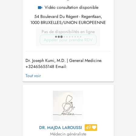
Vidéo consultation disponible
54 Boulevard Du Régent - Regentlaan,
1000 BRUXELLES/UNION EUROPEENNE
Pas de disponibilités en ligne
Appeler pour prendre RDV
Dr. Joseph Kumi, M.D. | General Medicine.
+32465655148 Email:
info.genmeddoctors@gmail.com
Services:
Tout voir
Prescriptions. Investigations. Certificates.
Recommendations. Provides compassionate
and quality clinical care for patients.
Emergency: In case of emergency, please call
112....
49
DR. MAJDA LAROUSSI
Médecin généraliste