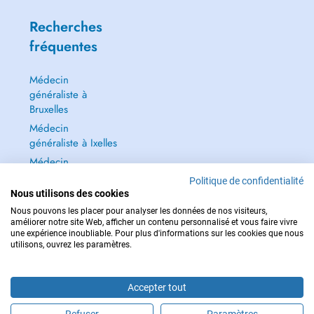
Recherches
fréquentes
Médecin
généraliste à
Bruxelles
Médecin
généraliste à Ixelles
Médecin
généraliste à Jette
Politique de confidentialité
Dentiste à Bruxelles
Nous utilisons des cookies
Nous pouvons les placer pour analyser les données de nos visiteurs,
Tout voir →
améliorer notre site Web, afficher un contenu personnalisé et vous faire vivre
une expérience inoubliable. Pour plus d'informations sur les cookies que nous
utilisons, ouvrez les paramètres.
Accepter tout
POUR LES URGENCES, CONSULTEZ : 112
Copyright © 2026 - DOCTENA BELGIUM S.P.R.L./B.V.B.A. 37 Square de Meeûs