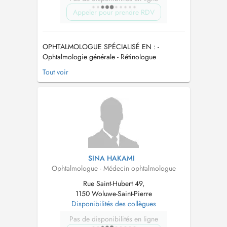
Appeler pour prendre RDV
OPHTALMOLOGUE SPÉCIALISÉ EN : -
Ophtalmologie générale - Rétinologue
(pathologies de la rétine) - Patients diabétiques
Tout voir
- Suivis cataracte - Suivis DMLA - Prend les
enfants à partir de 8 ans IL NE SOCCUPE PAS
DE: - Paupières - Du traitement du strabisme -
Des lentilles de contact...
SINA HAKAMI
Ophtalmologue - Médecin ophtalmologue
Rue Saint-Hubert 49,
1150 Woluwe-Saint-Pierre
Disponibilités des collègues
Pas de disponibilités en ligne