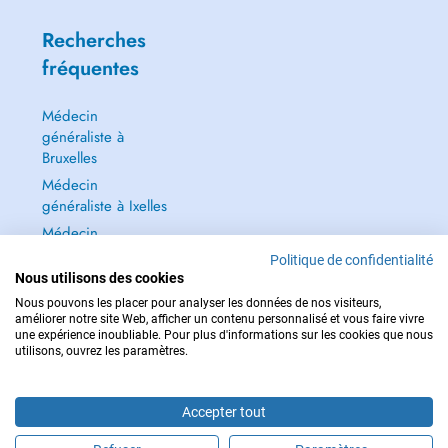
Recherches
fréquentes
Médecin
généraliste à
Bruxelles
Médecin
généraliste à Ixelles
Médecin
généraliste à Jette
Politique de confidentialité
Dentiste à Bruxelles
Nous utilisons des cookies
Nous pouvons les placer pour analyser les données de nos visiteurs,
Tout voir →
améliorer notre site Web, afficher un contenu personnalisé et vous faire vivre
une expérience inoubliable. Pour plus d'informations sur les cookies que nous
utilisons, ouvrez les paramètres.
Accepter tout
POUR LES URGENCES, CONSULTEZ : 112
Copyright © 2026 - DOCTENA BELGIUM S.P.R.L./B.V.B.A. 37 Square de Meeûs