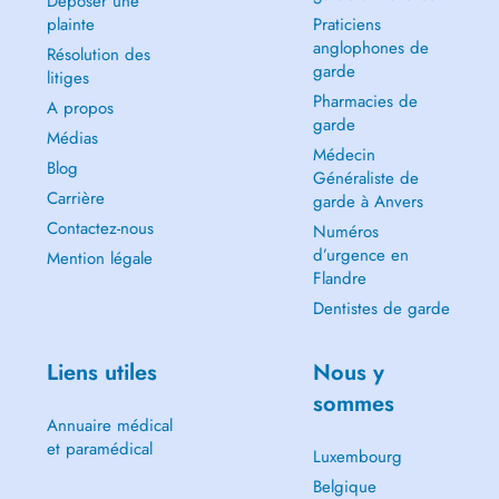
Déposer une
plainte
Praticiens
anglophones de
Résolution des
garde
litiges
Pharmacies de
A propos
garde
Médias
Médecin
Blog
Généraliste de
Carrière
garde à Anvers
Contactez-nous
Numéros
d’urgence en
Mention légale
Flandre
Dentistes de garde
Liens utiles
Nous y
sommes
Annuaire médical
et paramédical
Luxembourg
Belgique