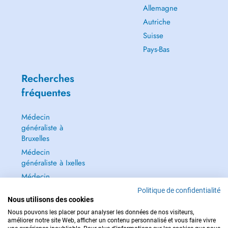
Allemagne
Autriche
Suisse
Pays-Bas
Recherches
fréquentes
Médecin
généraliste à
Bruxelles
Médecin
généraliste à Ixelles
Médecin
généraliste à Jette
Politique de confidentialité
Dentiste à Bruxelles
Nous utilisons des cookies
Nous pouvons les placer pour analyser les données de nos visiteurs,
Tout voir →
améliorer notre site Web, afficher un contenu personnalisé et vous faire vivre