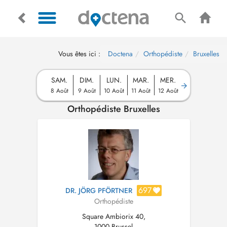
Vous êtes ici :
Doctena
Orthopédiste
Bruxelles
SAM.
DIM.
LUN.
MAR.
MER.
8 Août
9 Août
10 Août
11 Août
12 Août
Orthopédiste Bruxelles
697
DR. JÖRG PFÖRTNER
Orthopédiste
Square Ambiorix 40,
1000 Brussel