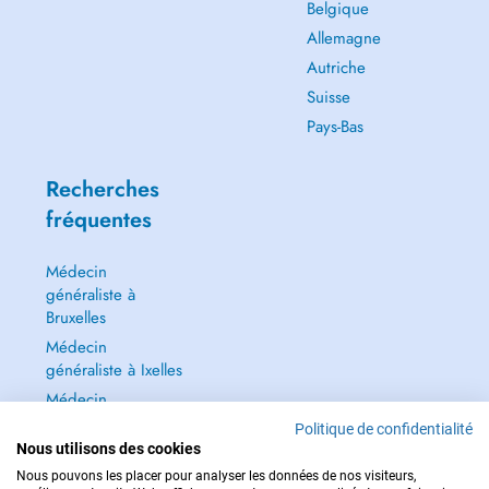
Belgique
Allemagne
Autriche
Suisse
Pays-Bas
Recherches
fréquentes
Médecin
généraliste à
Bruxelles
Médecin
généraliste à Ixelles
Médecin
généraliste à Jette
Politique de confidentialité
Nous utilisons des cookies
Dentiste à Bruxelles
Nous pouvons les placer pour analyser les données de nos visiteurs,
Tout voir →