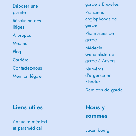
garde à Bruxelles
Déposer une
plainte
Praticiens
anglophones de
Résolution des
garde
litiges
Pharmacies de
A propos
garde
Médias
Médecin
Blog
Généraliste de
Carrière
garde à Anvers
Contactez-nous
Numéros
d’urgence en
Mention légale
Flandre
Dentistes de garde
Liens utiles
Nous y
sommes
Annuaire médical
et paramédical
Luxembourg