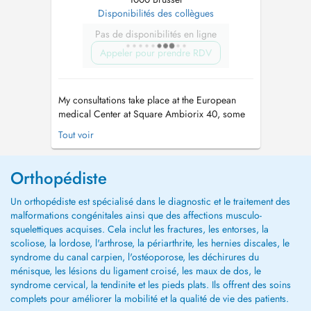
Disponibilités des collègues
Pas de disponibilités en ligne
Appeler pour prendre RDV
My consultations take place at the European
medical Center at Square Ambiorix 40, some
500 m away from Rond-point Schuman. As an
Tout voir
Orthopaedic Surgeon, I will provide you my
advice and treatment proposal for your
problems of the joints, bones, muscles and
Orthopédiste
tendons from the neck downward, for adults as
...
Un orthopédiste est spécialisé dans le diagnostic et le traitement des
malformations congénitales ainsi que des affections musculo-
squelettiques acquises. Cela inclut les fractures, les entorses, la
scoliose, la lordose, l'arthrose, la périarthrite, les hernies discales, le
syndrome du canal carpien, l'ostéoporose, les déchirures du
ménisque, les lésions du ligament croisé, les maux de dos, le
syndrome cervical, la tendinite et les pieds plats. Ils offrent des soins
complets pour améliorer la mobilité et la qualité de vie des patients.