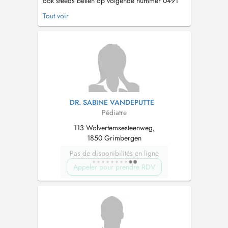
ook steeds bellen op volgende nummer 0491
88 40 40. Mag ik u vragen op de consultatie
Tout voir
steeds een handdoek of een dekentje mee te
brengen waarop we uw kindje kunnen
onderzoeken? Zo werken we mee om de
afvalberg kleiner te maken ! Gelieve ook steeds
...
DR. SABINE VANDEPUTTE
Pédiatre
113 Wolvertemsesteenweg,
1850 Grimbergen
Pas de disponibilités en ligne
Appeler pour prendre RDV