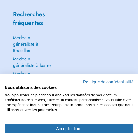
Recherches
fréquentes
Médecin
généraliste à
Bruxelles
Médecin
généraliste à Ixelles
Médecin
généraliste à Jette
Politique de confidentialité
Dentiste à Bruxelles
Nous utilisons des cookies
Nous pouvons les placer pour analyser les données de nos visiteurs,
Tout voir →
améliorer notre site Web, afficher un contenu personnalisé et vous faire vivre
une expérience inoubliable. Pour plus d'informations sur les cookies que nous
utilisons, ouvrez les paramètres.
Accepter tout
POUR LES URGENCES, CONSULTEZ : 112