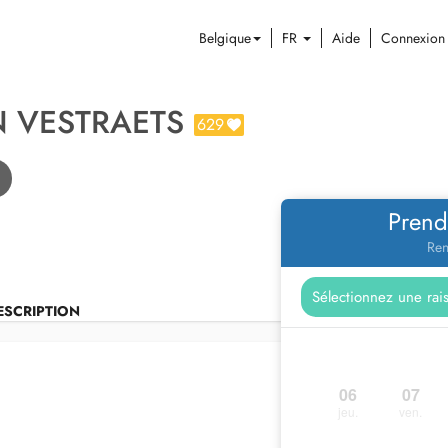
Belgique
FR
Aide
Connexion
N VESTRAETS
629
Prend
Ren
ESCRIPTION
06
07
jeu.
ven.