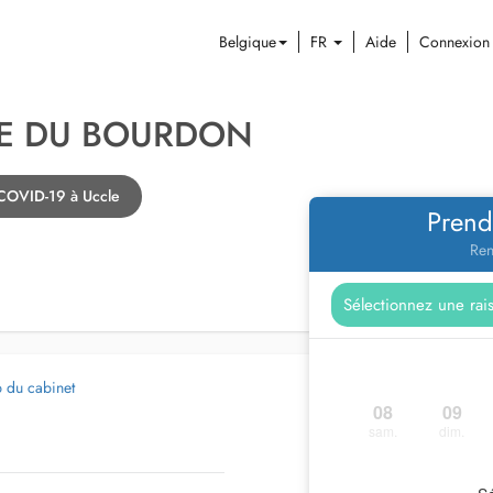
Belgique
FR
Aide
Connexion
E DU BOURDON
 COVID-19 à Uccle
Prend
Ren
b du cabinet
08
09
sam.
dim.