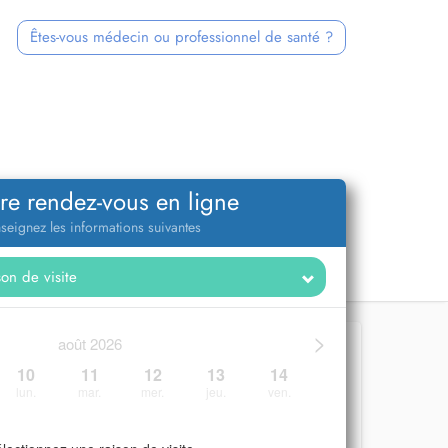
Êtes-vous médecin ou professionnel de santé ?
re rendez-vous en ligne
seignez les informations suivantes
>
août 2026
10
11
12
13
14
lun.
mar.
mer.
jeu.
ven.