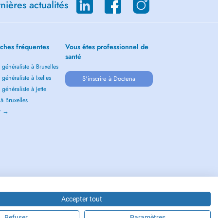
ières actualités
ches fréquentes
Vous êtes professionnel de
santé
généraliste à Bruxelles
généraliste à Ixelles
S'inscrire à Doctena
généraliste à Jette
 à Bruxelles
ir →
Accepter tout
Refuser
Paramètres