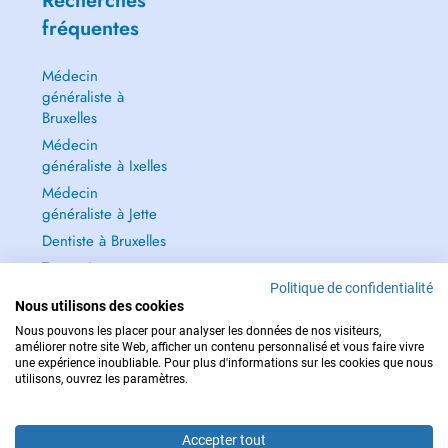
Recherches
fréquentes
Médecin
généraliste à
Bruxelles
Médecin
généraliste à Ixelles
Médecin
généraliste à Jette
Dentiste à Bruxelles
Tout voir →
Politique de confidentialité
Nous utilisons des cookies
Nous pouvons les placer pour analyser les données de nos visiteurs,
améliorer notre site Web, afficher un contenu personnalisé et vous faire vivre
une expérience inoubliable. Pour plus d'informations sur les cookies que nous
POUR LES URGENCES, CONSULTEZ : 112
utilisons, ouvrez les paramètres.
Copyright © 2026 - DOCTENA BELGIUM S.P.R.L./B.V.B.A. 37 Square de Meeûs
1000 Bruxelles
Accepter tout