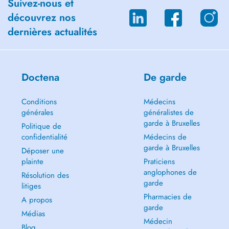
Suivez-nous et
découvrez nos
dernières actualités
Doctena
De garde
Conditions
Médecins
générales
généralistes de
garde à Bruxelles
Politique de
confidentialité
Médecins de
garde à Bruxelles
Déposer une
plainte
Praticiens
anglophones de
Résolution des
garde
litiges
Pharmacies de
A propos
garde
Médias
Médecin
Blog