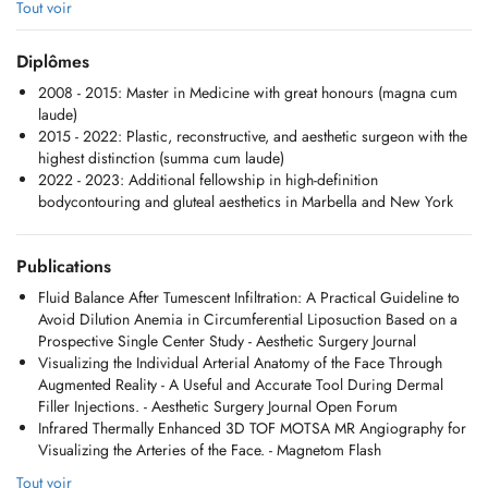
(Meise), met aanvullende reconstructieve operaties in het UZ Brussel.
Tout voir
Daarnaast runt hij privé-consultaties in Keerbergen (De Keerweg) en
Meise (Sano Clinic). Dr Waked opereert eveneens op maandelijkse
Diplômes
basis in Marbella.
2008 - 2015: Master in Medicine with great honours (magna cum
laude)
Dr. Karl Waked est un chirurgien plasticien, reconstructeur et
2015 - 2022: Plastic, reconstructive, and aesthetic surgeon with the
esthétique certifié, formé à Bruxelles, Paris, Munich, Porto et Marbella.
highest distinction (summa cum laude)
Il se spécialise en chirurgie esthétique et reconstructrice du sein, en
2022 - 2023: Additional fellowship in high-definition
remodelage corporel, en microchirurgie et en injections. Les
bodycontouring and gluteal aesthetics in Marbella and New York
interventions sont réalisées au Delta Chirec (Bruxelles) et à la Sano
Clinic (Meise), avec des chirurgies reconstructrices supplémentaires à
l'UZ Bruxelles. Il assure également des consultations privées à
Publications
Keerbergen (De Keerweg) et à Meise (Sano Clinic). Dr. Waked
effectue également des interventions mensuelles à Marbella.
Fluid Balance After Tumescent Infiltration: A Practical Guideline to
Avoid Dilution Anemia in Circumferential Liposuction Based on a
Dr. Karl Waked is a certified plastic, reconstructive, and aesthetic
Prospective Single Center Study - Aesthetic Surgery Journal
surgeon, trained in Brussels, Paris, Munich, Porto, and Marbella. He
Visualizing the Individual Arterial Anatomy of the Face Through
specializes in aesthetic and reconstructive breast surgery, body
Augmented Reality - A Useful and Accurate Tool During Dermal
contouring, microsurgery, and injectables. Surgeries are performed at
Filler Injections. - Aesthetic Surgery Journal Open Forum
Delta Chirec (Brussels) and Sano Clinic (Meise), with additional
Infrared Thermally Enhanced 3D TOF MOTSA MR Angiography for
reconstructive surgeries at UZ Brussels. He also conducts private
Visualizing the Arteries of the Face. - Magnetom Flash
consultations in Keerbergen (De Keerweg) and Meise (Sano Clinic).
Tout voir
Dr. Waked also performs surgeries monthly in Marbella.