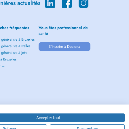
ières actualités
ches fréquentes
Vous êtes professionnel de
santé
généraliste à Bruxelles
généraliste à Ixelles
S'inscrire à Doctena
généraliste à Jette
 à Bruxelles
ir →
Accepter tout
Refuser
Paramètres