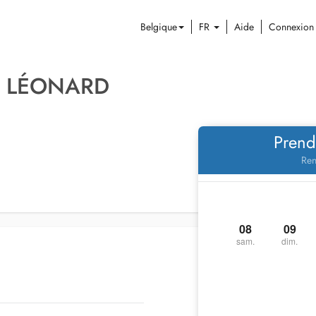
Belgique
FR
Aide
Connexion
É LÉONARD
Prend
Ren
08
09
sam.
dim.