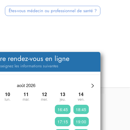
Êtes-vous médecin ou professionnel de santé ?
re rendez-vous en ligne
seignez les informations suivantes
>
août 2026
10
11
12
13
14
lun.
mar.
mer.
jeu.
ven.
16:45
18:45
17:15
19:00