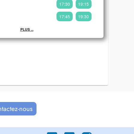
17:30
19:15
17:45
19:30
PLUS ...
ntactez-nous