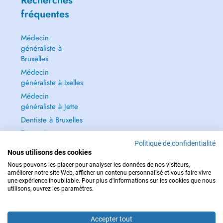
Recherches
fréquentes
Médecin
généraliste à
Bruxelles
Médecin
généraliste à Ixelles
Médecin
généraliste à Jette
Dentiste à Bruxelles
Tout voir →
Politique de confidentialité
Nous utilisons des cookies
Nous pouvons les placer pour analyser les données de nos visiteurs,
améliorer notre site Web, afficher un contenu personnalisé et vous faire vivre
une expérience inoubliable. Pour plus d'informations sur les cookies que nous
POUR LES URGENCES, CONSULTEZ : 112
utilisons, ouvrez les paramètres.
Copyright © 2026 - DOCTENA BELGIUM S.P.R.L./B.V.B.A. 37 Square de Meeûs
1000 Bruxelles
Accepter tout