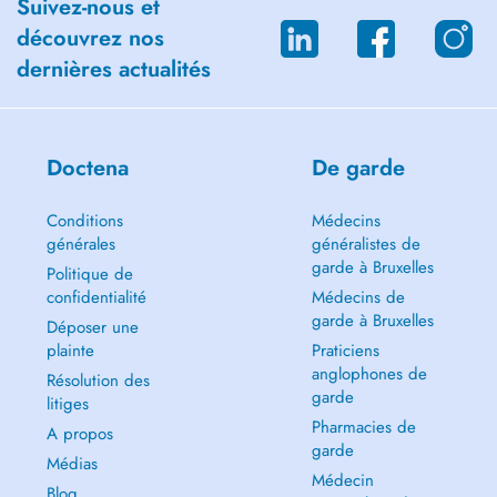
Suivez-nous et
découvrez nos
dernières actualités
Doctena
De garde
Conditions
Médecins
générales
généralistes de
garde à Bruxelles
Politique de
confidentialité
Médecins de
garde à Bruxelles
Déposer une
plainte
Praticiens
anglophones de
Résolution des
garde
litiges
Pharmacies de
A propos
garde
Médias
Médecin
Blog