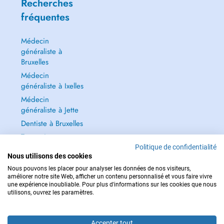
Recherches
fréquentes
Médecin
généraliste à
Bruxelles
Médecin
généraliste à Ixelles
Médecin
généraliste à Jette
Dentiste à Bruxelles
Tout voir →
Politique de confidentialité
Nous utilisons des cookies
Nous pouvons les placer pour analyser les données de nos visiteurs,
améliorer notre site Web, afficher un contenu personnalisé et vous faire vivre
une expérience inoubliable. Pour plus d'informations sur les cookies que nous
POUR LES URGENCES, CONSULTEZ : 112
utilisons, ouvrez les paramètres.
Copyright © 2026 - DOCTENA BELGIUM S.P.R.L./B.V.B.A. 37 Square de Meeûs
1000 Bruxelles
Accepter tout