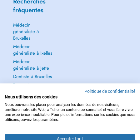
Recherches
fréquentes
Médecin
généraliste à
Bruxelles
Médecin
généraliste à Ixelles
Médecin
généraliste à Jette
Dentiste à Bruxelles
Tout voir →
Politique de confidentialité
Nous utilisons des cookies
Nous pouvons les placer pour analyser les données de nos visiteurs,
améliorer notre site Web, afficher un contenu personnalisé et vous faire vivre
une expérience inoubliable. Pour plus d'informations sur les cookies que nous
POUR LES URGENCES, CONSULTEZ : 112
utilisons, ouvrez les paramètres.
Copyright © 2026 - DOCTENA BELGIUM S.P.R.L./B.V.B.A. 37 Square de Meeûs
1000 Bruxelles
Accepter tout