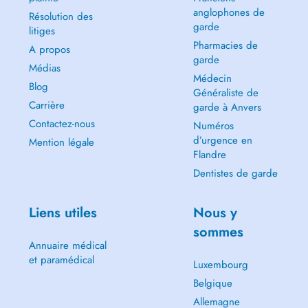
anglophones de
Résolution des
garde
litiges
Pharmacies de
A propos
garde
Médias
Médecin
Blog
Généraliste de
Carrière
garde à Anvers
Contactez-nous
Numéros
d’urgence en
Mention légale
Flandre
Dentistes de garde
Liens utiles
Nous y
sommes
Annuaire médical
et paramédical
Luxembourg
Belgique
Allemagne