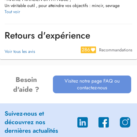
Un véritable outil , pour atteindre vos objectifs : mincir, sevrage
tabagique, stress, sommeil, énurésie, douleur, alcool,...
Tout voir
Retours d'expérience
286
Recommandations
Voir tous les avis
Besoin
Visitez notre page FAQ ou
contactez-nous
d'aide ?
Suivez-nous et
découvrez nos
dernières actualités