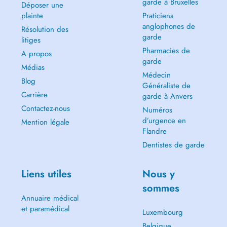
garde à Bruxelles
Déposer une
plainte
Praticiens
anglophones de
Résolution des
garde
litiges
Pharmacies de
A propos
garde
Médias
Médecin
Blog
Généraliste de
Carrière
garde à Anvers
Contactez-nous
Numéros
d’urgence en
Mention légale
Flandre
Dentistes de garde
Liens utiles
Nous y
sommes
Annuaire médical
et paramédical
Luxembourg
Belgique