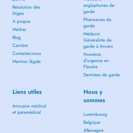
anglophones de
Résolution des
garde
litiges
Pharmacies de
A propos
garde
Médias
Médecin
Blog
Généraliste de
Carrière
garde à Anvers
Contactez-nous
Numéros
d’urgence en
Mention légale
Flandre
Dentistes de garde
Liens utiles
Nous y
sommes
Annuaire médical
et paramédical
Luxembourg
Belgique
Allemagne