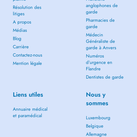
anglophones de
Résolution des
garde
litiges
Pharmacies de
A propos
garde
Médias
Médecin
Blog
Généraliste de
Carrière
garde à Anvers
Contactez-nous
Numéros
d’urgence en
Mention légale
Flandre
Dentistes de garde
Liens utiles
Nous y
sommes
Annuaire médical
et paramédical
Luxembourg
Belgique
Allemagne