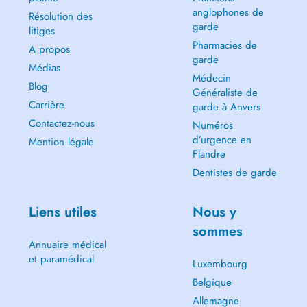
anglophones de
Résolution des
garde
litiges
Pharmacies de
A propos
garde
Médias
Médecin
Blog
Généraliste de
Carrière
garde à Anvers
Contactez-nous
Numéros
d’urgence en
Mention légale
Flandre
Dentistes de garde
Liens utiles
Nous y
sommes
Annuaire médical
et paramédical
Luxembourg
Belgique
Allemagne