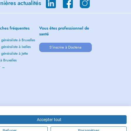
ières actualités
ches fréquentes
Vous êtes professionnel de
santé
généraliste à Bruxelles
généraliste à Ixelles
S'inscrire à Doctena
généraliste à Jette
 à Bruxelles
ir →
Accepter tout
Refuser
Paramètres