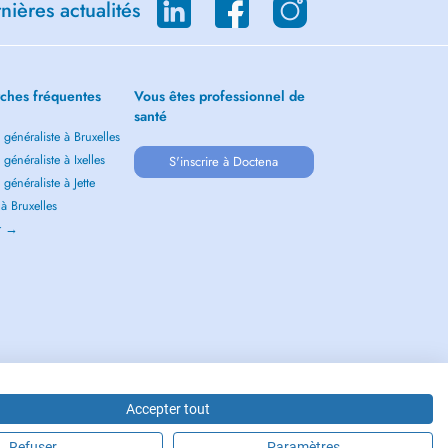
ières actualités
ches fréquentes
Vous êtes professionnel de
santé
généraliste à Bruxelles
généraliste à Ixelles
S'inscrire à Doctena
généraliste à Jette
 à Bruxelles
ir →
Accepter tout
Refuser
Paramètres