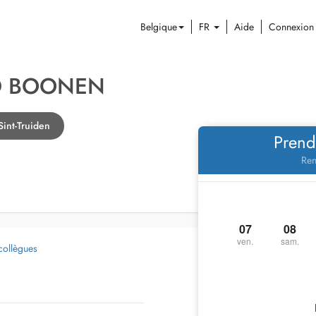
Belgique
FR
Aide
Connexion
ID BOONEN
Sint-Truiden
Prend
Ren
07
08
ven.
sam.
collègues