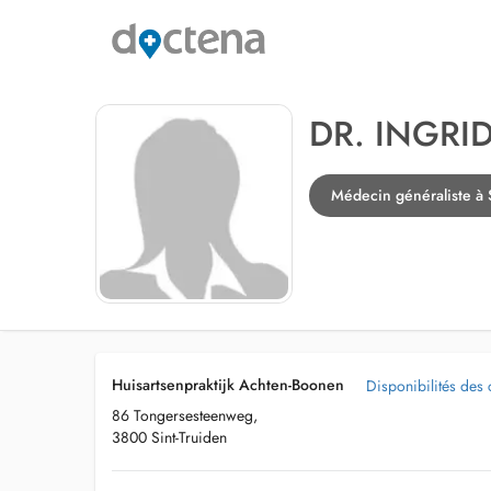
DR. INGR
Médecin généraliste à 
Huisartsenpraktijk Achten-Boonen
Disponibilités des 
86 Tongersesteenweg,
3800 Sint-Truiden