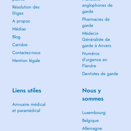
anglophones de
Résolution des
garde
litiges
Pharmacies de
A propos
garde
Médias
Médecin
Blog
Généraliste de
Carrière
garde à Anvers
Contactez-nous
Numéros
d’urgence en
Mention légale
Flandre
Dentistes de garde
Liens utiles
Nous y
sommes
Annuaire médical
et paramédical
Luxembourg
Belgique
Allemagne