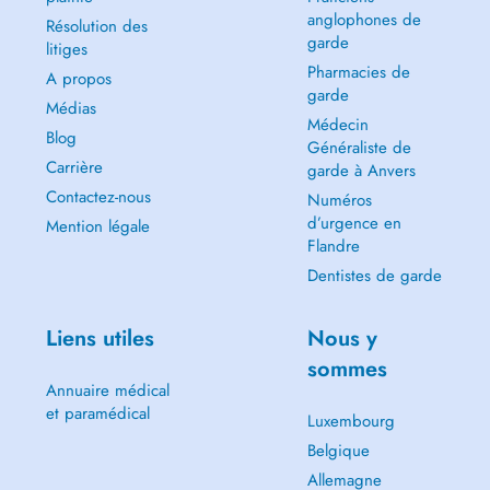
anglophones de
Résolution des
garde
litiges
Pharmacies de
A propos
garde
Médias
Médecin
Blog
Généraliste de
Carrière
garde à Anvers
Contactez-nous
Numéros
d’urgence en
Mention légale
Flandre
Dentistes de garde
Liens utiles
Nous y
sommes
Annuaire médical
et paramédical
Luxembourg
Belgique
Allemagne