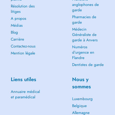
anglophones de
Résolution des
garde
litiges
Pharmacies de
A propos
garde
Médias
Médecin
Blog
Généraliste de
Carrière
garde à Anvers
Contactez-nous
Numéros
d’urgence en
Mention légale
Flandre
Dentistes de garde
Liens utiles
Nous y
sommes
Annuaire médical
et paramédical
Luxembourg
Belgique
Allemagne