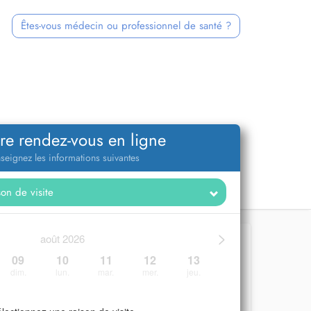
Êtes-vous médecin ou professionnel de santé ?
re rendez-vous en ligne
seignez les informations suivantes
>
août 2026
09
10
11
12
13
dim.
lun.
mar.
mer.
jeu.