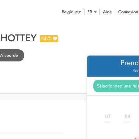
Belgique
FR
Aide
Connexion
CHOTTEY
2470
Vilvoorde
Prend
Ren
07
08
ven.
sam.