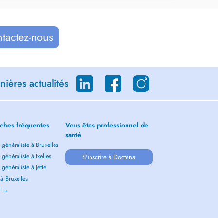
ntactez-nous
ières actualités
ches fréquentes
Vous êtes professionnel de
santé
généraliste à Bruxelles
généraliste à Ixelles
S'inscrire à Doctena
généraliste à Jette
 à Bruxelles
ir →