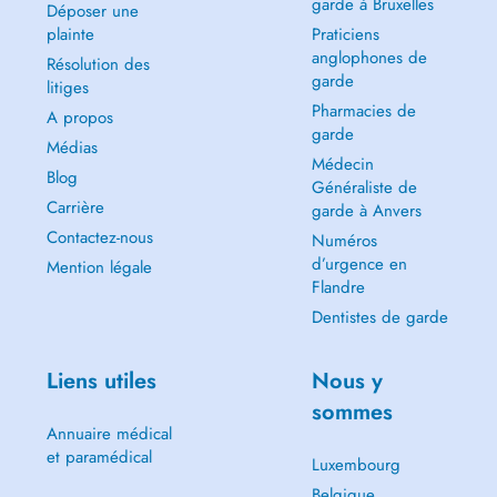
garde à Bruxelles
Déposer une
plainte
Praticiens
anglophones de
Résolution des
garde
litiges
Pharmacies de
A propos
garde
Médias
Médecin
Blog
Généraliste de
Carrière
garde à Anvers
Contactez-nous
Numéros
d’urgence en
Mention légale
Flandre
Dentistes de garde
Liens utiles
Nous y
sommes
Annuaire médical
et paramédical
Luxembourg
Belgique