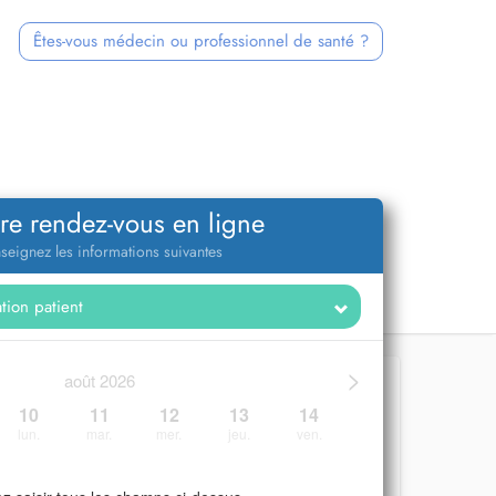
Êtes-vous médecin ou professionnel de santé ?
re rendez-vous en ligne
seignez les informations suivantes
>
août 2026
10
11
12
13
14
lun.
mar.
mer.
jeu.
ven.