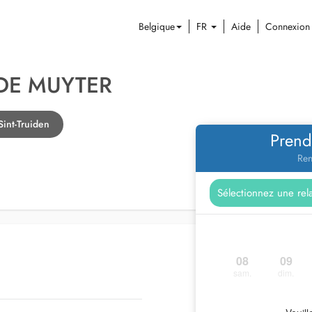
Belgique
FR
Aide
Connexion
 DE MUYTER
Sint-Truiden
Prend
Ren
08
09
sam.
dim.