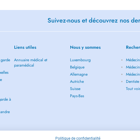
Suivez-nous et découvrez nos dern
Liens utiles
Nous y sommes
Recher
 garde
Annuaire médical et
Luxembourg
Médecin 
paramédical
Belgique
Médecin 
elles
Allemagne
Médecin 
de
Autriche
Dentiste
Suisse
Tout vo
Pays-Bas
garde à
landre
Politique de confidentialité