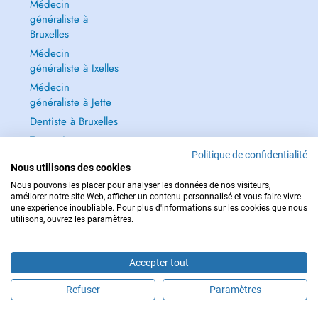
Médecin
généraliste à
Bruxelles
Médecin
généraliste à Ixelles
Médecin
généraliste à Jette
Dentiste à Bruxelles
Tout voir →
Politique de confidentialité
Nous utilisons des cookies
Nous pouvons les placer pour analyser les données de nos visiteurs,
améliorer notre site Web, afficher un contenu personnalisé et vous faire vivre
une expérience inoubliable. Pour plus d'informations sur les cookies que nous
POUR LES URGENCES, CONSULTEZ : 112
utilisons, ouvrez les paramètres.
Copyright © 2026 - DOCTENA BELGIUM S.P.R.L./B.V.B.A. 37 Square de Meeûs
1000 Bruxelles
Accepter tout
Refuser
Paramètres
Prendre rendez-vous en ligne