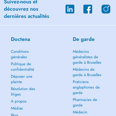
Suivez-nous et
découvrez nos
dernières actualités
Doctena
De garde
Conditions
Médecins
générales
généralistes de
garde à Bruxelles
Politique de
confidentialité
Médecins de
garde à Bruxelles
Déposer une
plainte
Praticiens
anglophones de
Résolution des
garde
litiges
Pharmacies de
A propos
garde
Médias
Médecin
Blog