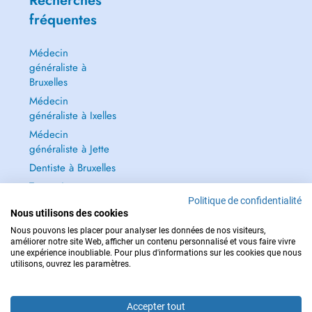
Recherches
fréquentes
Médecin
généraliste à
Bruxelles
Médecin
généraliste à Ixelles
Médecin
généraliste à Jette
Dentiste à Bruxelles
Tout voir →
Politique de confidentialité
Nous utilisons des cookies
Nous pouvons les placer pour analyser les données de nos visiteurs,
améliorer notre site Web, afficher un contenu personnalisé et vous faire vivre
une expérience inoubliable. Pour plus d'informations sur les cookies que nous
POUR LES URGENCES, CONSULTEZ : 112
utilisons, ouvrez les paramètres.
Copyright © 2026 - DOCTENA BELGIUM S.P.R.L./B.V.B.A. 37 Square de Meeûs
1000 Bruxelles
Accepter tout